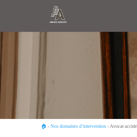
🏠
-
Nos domaines d’intervention
-
Avocat acciden